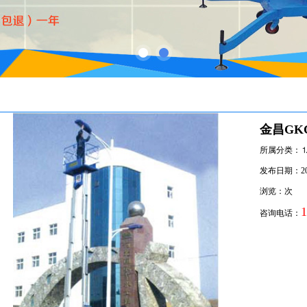
金昌GK
所属分类：
发布日期：201
浏览：
次
1
咨询电话：