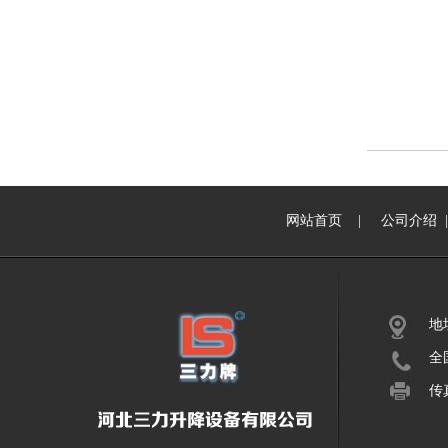
网站首页
|
公司介绍
地
全
传真