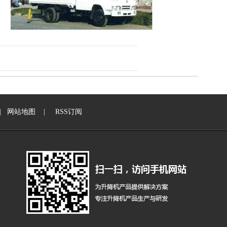
|
网站地图
|
RSS订阅