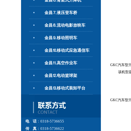
金昌⒍臂架式升降机
金昌⒎液压登车桥
金昌⒏流动电影放映车
金昌⒐移动照明车
金昌⒑移动式应急通信车
金昌⒒高空作业车
GKC汽车型
该机型
金昌⒓电动篮球架
金昌⒔移动式装卸平台
GKC汽车型
电 话
：0318-5736655
传 真
：0318-5736622