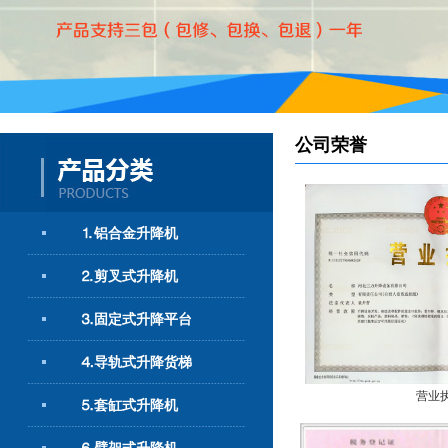
公司荣誉
⒈铝合金升降机
⒉剪叉式升降机
⒊固定式升降平台
⒋导轨式升降货梯
营业
⒌套缸式升降机