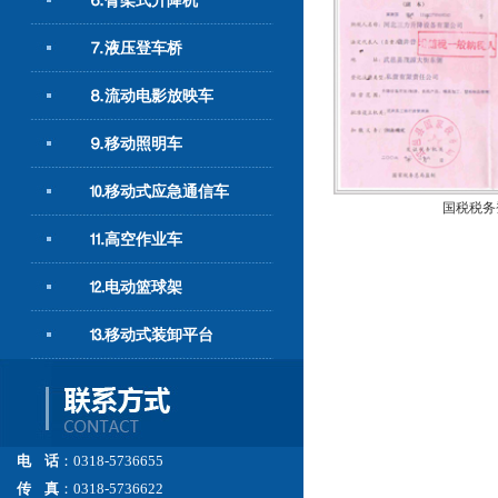
⒍臂架式升降机
⒎液压登车桥
⒏流动电影放映车
⒐移动照明车
⒑移动式应急通信车
国税税务
⒒高空作业车
⒓电动篮球架
⒔移动式装卸平台
电 话
：0318-5736655
传 真
：0318-5736622