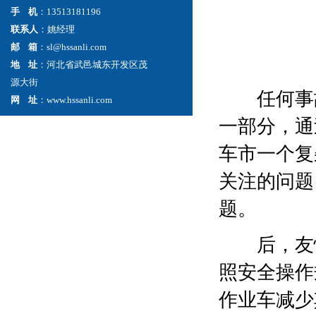
手 机
：13513181196
联系人
：姚经理
邮 箱
：sl@hssanli.com
地 址
：河北省武邑城东开发区茂
源大街
任何事故
网 址
：www.hssanli.com
一部分，通
车市一个复
关注的问题
题。
后，友情
照安全操作
作业车减少