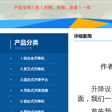
详细新闻
⒈铝合金升降机
作
⒉剪叉式升降机
⒊固定式升降平台
升降设
⒋导轨式升降货梯
面，我们一
⒌套缸式升降机
首先我们