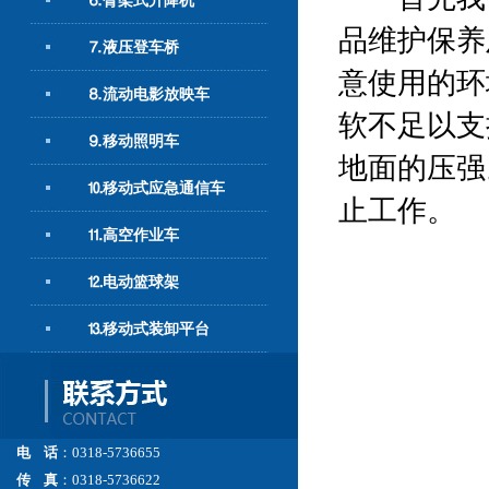
⒍臂架式升降机
品维护保养
⒎液压登车桥
意使用的环
⒏流动电影放映车
软不足以支
⒐移动照明车
地面的压强
⒑移动式应急通信车
止工作。
⒒高空作业车
⒓电动篮球架
⒔移动式装卸平台
电 话
：0318-5736655
传 真
：0318-5736622