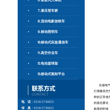
⒍臂架式升降机
⒎液压登车桥
⒏流动电影放映车
⒐移动照明车
⒑移动式应急通信车
⒒高空作业车
⒓电动篮球架
⒔移动式装卸平台
在做电气检
行测量高空
样的正常使
电 话
：0318-5736655
的值也要在
传 真
：0318-5736622
检查的时候