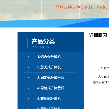
详细新闻
⒈铝合金升降机
⒉剪叉式升降机
升降机
高空作
⒊固定式升降平台
降平台
车使
⒋导轨式升降货梯
⒌套缸式升降机