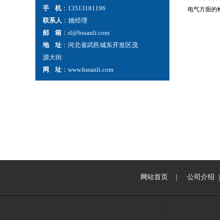
手 机
：13513181196
电气方面的
联系人
：姚经理
邮 箱
：sl@hssanli.com
地 址
：河北省武邑城东开发区茂
源大街
网 址
：www.hssanli.com
网站首页
|
公司介绍